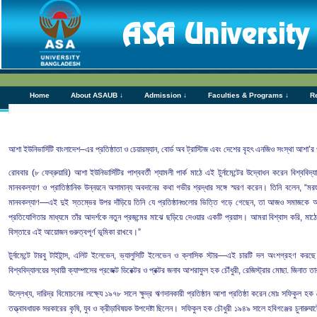
Home
About ASAUB ↓
Admission ↓
Faculties & Programs ↓
R
আশা ইউনিভার্সিটি বাংলাদেশ–এর প্রতিষ্ঠাতা ও চেয়ারম্যান, বোর্ড অব ট্রাস্টিজ এবং দেশের বৃহৎ এনজিও সংস্থা আশা’র প্
রোববার (৮ ফেব্রুয়ারি) আশা ইউনিভার্সিটির পাশ্ববর্তী শ্যামলী পার্ক মাঠে এই টুর্নামেন্টের উদ্বোধন করেন বিশ্বব
মানবকল্যাণ ও প্রাতিষ্ঠানিক উন্নয়নে অসামান্য অবদানের কথা গভীর শ্রদ্ধার সঙ্গে স্মরণ করেন। তিনি বলেন, “ম
মানবকল্যাণ—এই দুই স্তম্ভের উপর দাঁড়িয়ে তিনি যে প্রতিষ্ঠানগুলোর ভিত্তি গড়ে গেছেন, তা আজও সমাজকে আ
প্রতিযোগিতার মাধ্যমে তাঁর আদর্শকে নতুন প্রজন্মের মাঝে ছড়িয়ে দেওয়ার একটি প্রয়াস। আমরা বিশ্বাস করি, মাঠ
বিস্তারে এই আয়োজন গুরুত্বপূর্ণ ভূমিকা রাখবে।”
টুর্নামেন্টে টারবু টাইটান্স, এলিট ইলেভেন, ভ্যালুসিটি ইলেভেন ও ক্লাসিক স্টার—এই চারটি দল অংশগ্রহণ করছে
বিশ্ববিদ্যালয়ের স্থায়ী ক্যাম্পাসের প্রজেক্ট ডিরেক্টর ও প্রক্টর জনাব আশরাফুল হক চৌঁধুরী, রেজিস্ট্রার মোছা. জিনা
উল্লেখ্য, দারিদ্র বিমোচনের লক্ষ্যে ১৯৭৮ সালে ক্ষুদ্র ঋণদানকারী প্রতিষ্ঠান আশা প্রতিষ্ঠা করেন মোঃ সফিকুল
তত্ত্বাবধায়ক সরকারের কৃষি, যুব ও ক্রীড়াবিষয়ক উপদেষ্টা ছিলেন। সফিকুল হক চৌধুরী ১৯৪৯ সালে হবিগঞ্জের চুনারুঘ